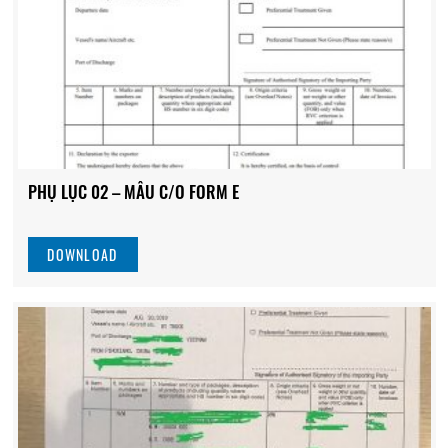
PHỤ LỤC 02 – MẪU C/O FORM E
DOWNLOAD