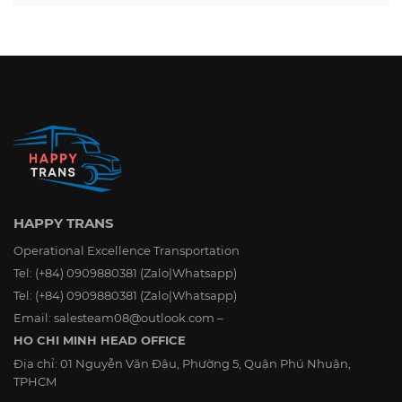
HAPPY TRANS
Operational Excellence Transportation
Tel:
(+84) 0909880381
(Zalo|Whatsapp)
Tel:
(+84) 0909880381
(Zalo|Whatsapp)
Email:
salesteam08@outlook.com
–
HO CHI MINH HEAD OFFICE
Địa chỉ:
01 Nguyễn Văn Đậu, Phường 5, Quận Phú Nhuận,
TPHCM