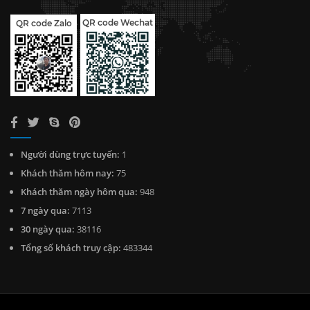
QR code Wechat
QR code Zalo
Người dùng trực tuyến:
1
Khách thăm hôm nay:
75
Khách thăm ngày hôm qua:
948
7 ngày qua:
7113
30 ngày qua:
38116
Tổng số khách truy cập:
483344